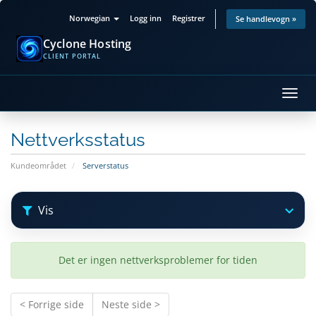
Norwegian
Logg inn
Registrer
Se handlevogn »
Cyclone Hosting
CLIENT PORTAL
Bytt
navig
Nettverksstatus
Kundeområdet
Serverstatus
Vis
Det er ingen nettverksproblemer for tiden
< Forrige side
Neste side >