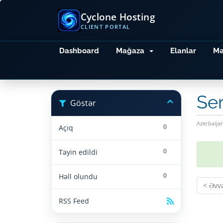
Cyclone Hosting
CLIENT PORTAL
Dashboard
Mağaza
Elanlar
Mə
Se
Göstər
Azerbaija
0
Açıq
0
Təyin edildi
0
Həll olundu
< Əvvə
RSS Feed