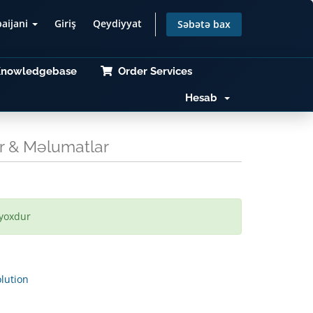
baijani
Giriş
Qeydiyyat
Səbətə bax
nowledgebase
Order Services
Hesab
r & Məlumatlar
 yoxdur
ution