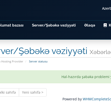
Azer
lumat bazası
Server/Şəbəkə vəziyyəti
Əlaqə
K
rver/Şəbəkə vəziyyəti
Xəbərlə
n Hosting Provider
Server statusu
Hal-hazırda şəbəkə problemi
lki səhifə
Yeni səhifə >
Powered by
WHMCompleteSol