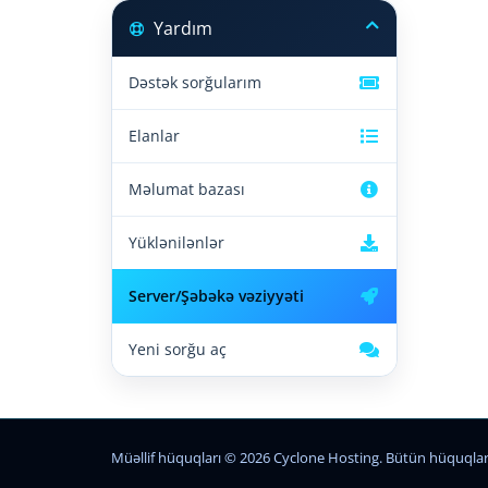
Yardım
Dəstək sorğularım
Elanlar
Məlumat bazası
Yüklənilənlər
Server/Şəbəkə vəziyyəti
Yeni sorğu aç
Müəllif hüquqları © 2026 Cyclone Hosting. Bütün hüquqla