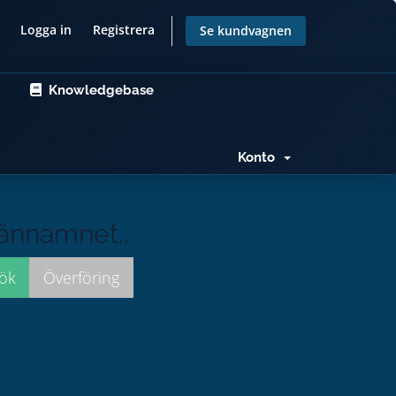
Logga in
Registrera
Se kundvagnen
Knowledgebase
Konto
männamnet..