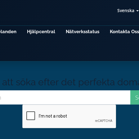
Svenska
elanden
Hjälpcentral
Nätverksstatus
Kontakta Oss
att söka efter det perfekta do