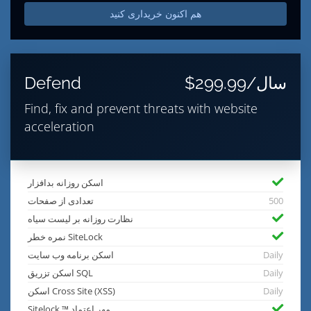
هم اکنون خریداری کنید
$299.99/سال
Defend
Find, fix and prevent threats with website
acceleration
اسکن روزانه بدافزار
500
تعدادی از صفحات
نظارت روزانه بر لیست سیاه
نمره خطر SiteLock
Daily
اسکن برنامه وب سایت
Daily
اسکن تزریق SQL
Daily
اسکن Cross Site (XSS)
Sitelock ™ مهر اعتماد