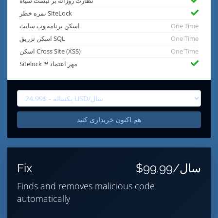
نظارت روزانه بر لیست سیاه
نمره خطر SiteLock
One Time
اسکن برنامه وب سایت
One Time
اسکن تزریق SQL
One Time
اسکن Cross Site (XSS)
Sitelock ™ مهر اعتماد
هم اکنون خریداری کنید
$99.99/سال
Fix
Finds and removes malicious code
automatically