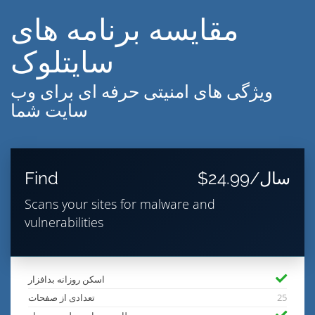
مقایسه برنامه های
سایتلوک
ویژگی های امنیتی حرفه ای برای وب
سایت شما
$24.99/سال
Find
Scans your sites for malware and
vulnerabilities
اسکن روزانه بدافزار
25
تعدادی از صفحات