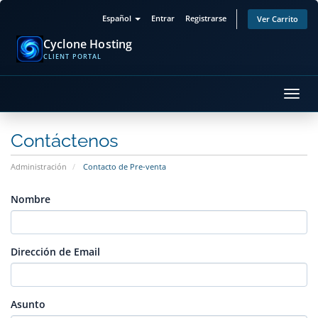
Español
Entrar
Registrarse
Ver Carrito
Cyclone Hosting
CLIENT PORTAL
Alter
Nave
Contáctenos
Administración
Contacto de Pre-venta
Nombre
Dirección de Email
Asunto