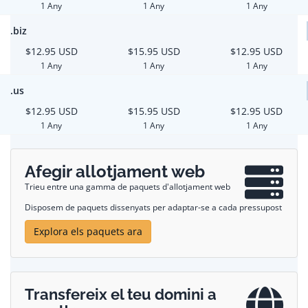
1 Any
1 Any
1 Any
.biz
$12.95 USD
$15.95 USD
$12.95 USD
1 Any
1 Any
1 Any
.us
$12.95 USD
$15.95 USD
$12.95 USD
1 Any
1 Any
1 Any
Afegir allotjament web
Trieu entre una gamma de paquets d'allotjament web
Disposem de paquets dissenyats per adaptar-se a cada pressupost
Explora els paquets ara
Transfereix el teu domini a