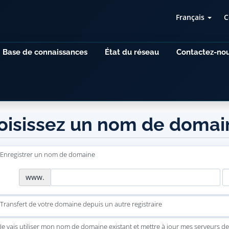
Français
C
Base de connaissances
État du réseau
Contactez-no
oisissez un nom de domain
Enregistrer un nom de domaine
www.
Transfert de votre domaine depuis un autre registraire
Je vais utiliser mon nom de domaine existant et mettre à jour mes serveurs 